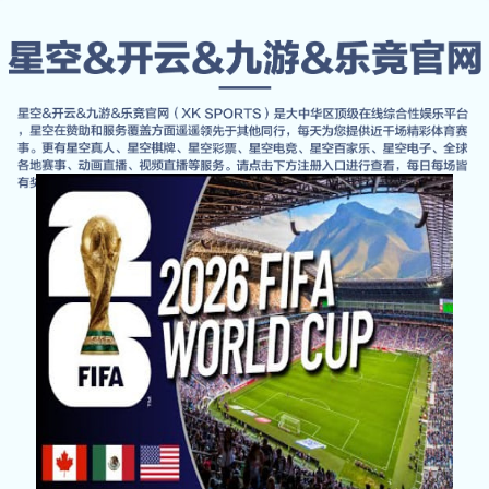
新闻播报
比利时与巴拿马比赛水位分
析及投注建议详解
2026-05-30
本文将对比利时与巴拿马之间的比赛进行全面分析，重点
关注水位变化及相关投注建议。首先，我们会探讨两队的
基本情况，包括球队历史、近期状态等因素。接着，我们