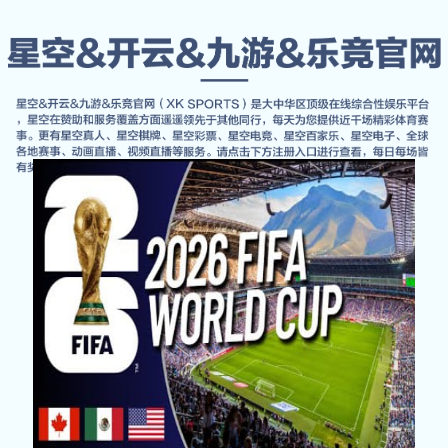
产品专区
波兰与捷克足球对决精彩回
顾及赛后分析
2026-06-02
本文将对波兰与捷克之间的足球对决进行详细回顾和赛后
分析。通过四个方面的探讨，分别涵盖比赛背景、精彩瞬
间、战术分析以及球员表现，全面呈现这场较量的精彩之