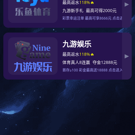
实力与潜力
取得了显著的成绩，个人能力排名持续创新高，展现出强劲的实
：首先，分析队员们的技术与战术能力提升；其次，探讨科学训
作精神如何增强整体表现；最后，展望未来的发展潜力与目标。
国内赛场上崭露头角，更在国际舞台上展现出强有力的竞争能力
与战术能力提升
和发展，西安羽毛球队每位队员都意识到提升自身技术的重要性
功得到了扎实的锻炼，从而使得个人技术水平快速提高。例如，
了更多的技巧，使得他们在比赛中能够游刃有余。
意识也是影响个人能力的重要因素。教练团队针对不同对手制定
演练，使得每位成员都能更好地理解战术安排。这一过程不仅帮
们在实际比赛中更具竞争力。