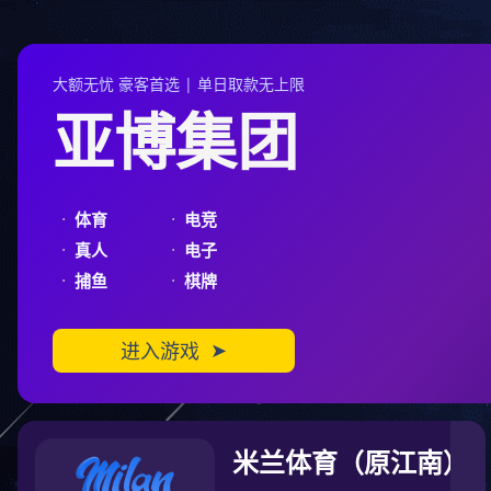
产品专区
西安羽